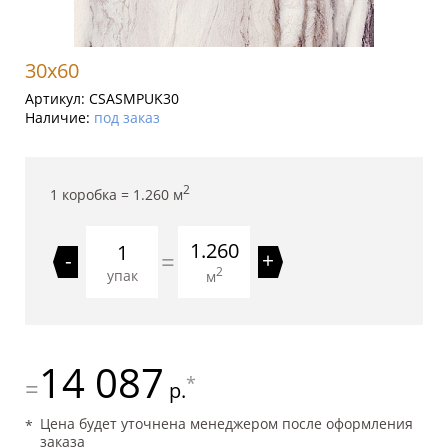
30x60
Артикул:
CSASMPUK30
Наличие:
под заказ
2
1 коробка =
1.260
м
1.260
=
-
+
2
упак
м
14 087
*
=
р.
Цена будет уточнена менеджером после оформления
заказа