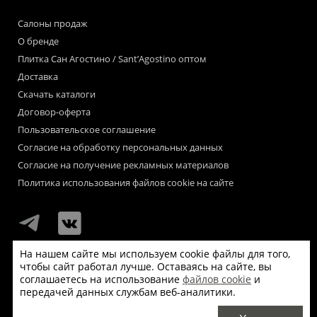
Салоны продаж
О бренде
Плитка Сан Агостино / Sant’Agostino оптом
Доставка
Скачать каталоги
Договор-оферта
Пользовательское соглашение
Согласие на обработку персональных данных
Согласие на получение рекламных материалов
Политика использования файлов cookie на сайте
На нашем сайте мы используем cookie файлы для того,
чтобы сайт работал лучше. Оставаясь на сайте, вы
Мы используем файлы «cookie» для функционирования сайта.
соглашаетесь на использование
файлов cookie
и
Если Вас это не устраивает, пожалуйста, покиньте сайт.
передачей данных службам веб-аналитики.
© Сан Агостино / Sant’Agostino 2026