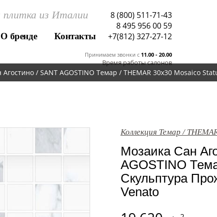
 плитка из Италии
8 (800) 511-71-43
8 495 956 00 59
О бренде
Контакты
+7(812) 327-27-12
Принимаем звонки c
11.00 - 20.00
Время работы салонов
 Агостино / SANT AGOSTINO Темар / THEMAR 30x30 Mosaico Statu
Коллекция Темар / THEMA
Мозаика Сан Аг
AGOSTINO Тема
Скульптура Прож
Venato
2