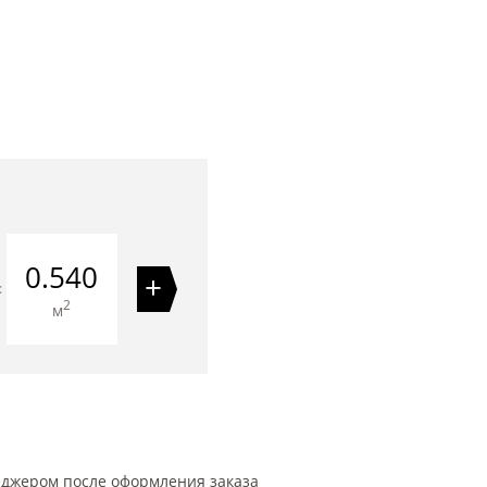
0.540
+
=
2
м
еджером после оформления заказа