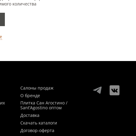
имого количества
е
Салоны продаж
О бренде
ких
Плитка Сан Агостино /
Sant’Agostino оптом
Доставка
Скачать каталоги
Договор-оферта