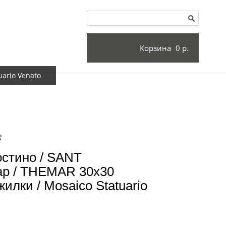
Корзина
0 р.
ario Venato
R
остино / SANT
р / THEMAR 30x30
илки / Mosaico Statuario