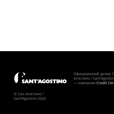
Официальный дилер 
Агостино / Sant’Agosti
— компания
Credit Ce
© Сан Агостино /
Sant’Agostino 2026