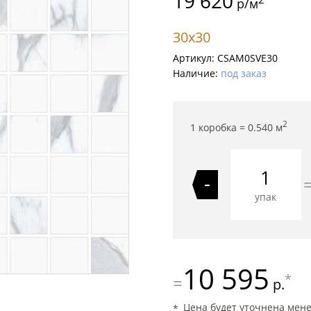
19 620
р/м
30x30
Артикул:
CSAM0SVE30
Наличие:
под заказ
2
1 коробка =
0.540
м
-
упак
10 595
*
=
р.
Цена будет уточнена мен