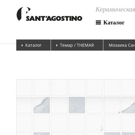
Керамическая
Каталог
Каталог
Темар / THEMAR
Мозаика Сан