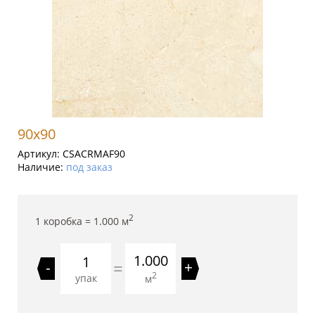
90x90
Артикул:
CSACRMAF90
Наличие:
под заказ
2
1 коробка =
1.000
м
1.000
=
-
+
2
упак
м