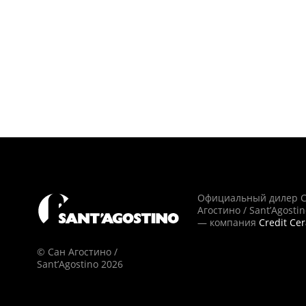
Официальный дилер 
Агостино / Sant’Agosti
— компания
Credit Ce
© Сан Агостино /
Sant’Agostino 2026