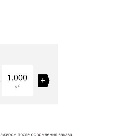
1.000
+
=
2
м
еджером после оформления заказа