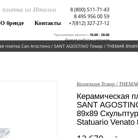
 плитка из Италии
8 (800) 511-71-43
8 495 956 00 59
О бренде
Контакты
+7(812) 327-27-12
Принимаем звонки c
10.00 - 20.00
Время работы салонов
я плитка Сан Агостино / SANT AGOSTINO Темар / THEMAR 89x89 S
Коллекция Темар / THEMA
Керамическая пл
SANT AGOSTINO
89x89 Скульптур
Statuario Venato
2