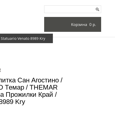
Корзина
0 р.
tatuario Venato 8989 Kry
R
итка Сан Агостино /
 Темар / THEMAR
а Прожилки Край /
 8989 Kry