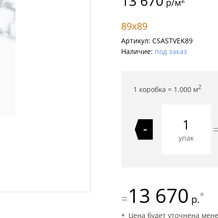
13 670
р/м
89x89
Артикул:
CSASTVEK89
Наличие:
под заказ
2
1 коробка =
1.000
м
-
упак
13 670
*
=
р.
Цена будет уточнена мен