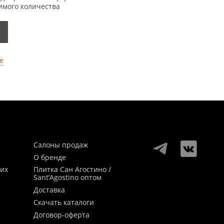
имого количества
е
Салоны продаж
О бренде
ких
Плитка Сан Агостино /
Sant’Agostino оптом
Доставка
Скачать каталоги
Договор-оферта