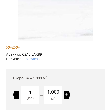
89x89
Артикул:
CSABILAK89
Наличие:
под заказ
2
1 коробка =
1.000
м
1.000
=
-
+
2
упак
м