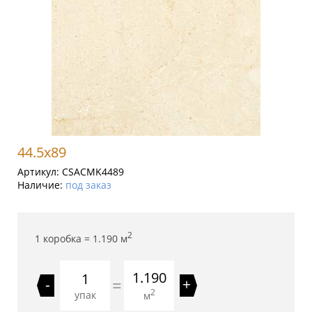
44.5x89
Артикул:
CSACMK4489
Наличие:
под заказ
2
1 коробка =
1.190
м
1.190
=
-
+
2
упак
м