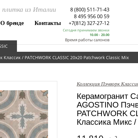
 плитка из Италии
8 (800) 511-71-43
8 495 956 00 59
О бренде
Контакты
+7(812) 327-27-12
Сегодня принимаем звонки
10.00 - 20.00
Время работы салонов
SSIC
 Классик / PATCHWORK CLASSIC 20x20 Patchwork Classic Mix
Коллекция Пэчворк Класс
Керамогранит Са
AGOSTINO Пэчво
PATCHWORK CLA
Классика Микс / 
2