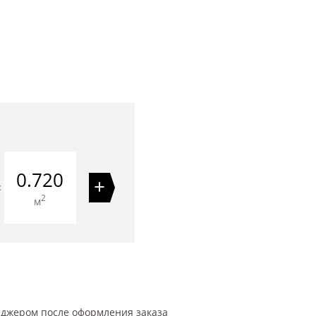
0.720
+
=
2
м
еджером после оформления заказа