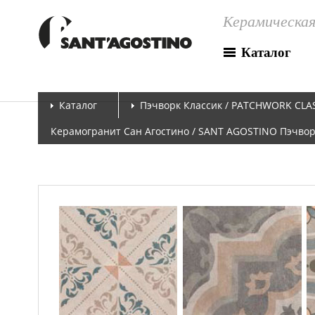
Керамическая
Каталог
Каталог
Пэчворк Классик / PATCHWORK CLA
Керамогранит Сан Агостино / SANT AGOSTINO Пэчворк