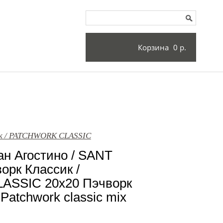
Корзина
0 р.
ик / PATCHWORK CLASSIC
н Агостино / SANT
рк Классик /
SSIC 20x20 Пэчворк
Patchwork classic mix