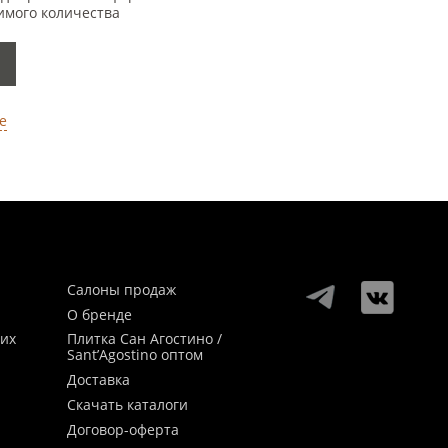
имого количества
е
Салоны продаж
О бренде
ких
Плитка Сан Агостино /
Sant’Agostino оптом
Доставка
Скачать каталоги
Договор-оферта