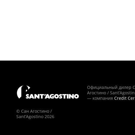
Официальный дилер 
Агостино / Sant’Agosti
— компания
Credit Ce
© Сан Агостино /
Sant’Agostino 2026