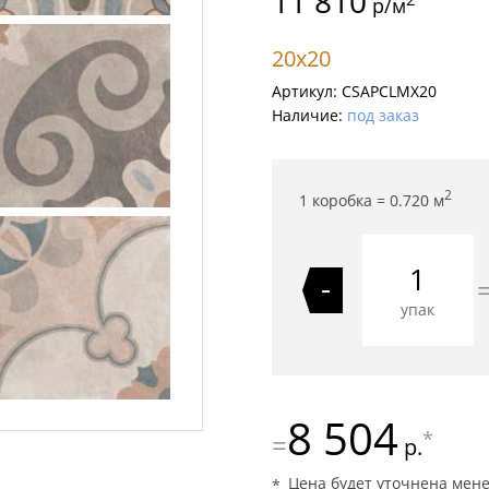
11 810
р/м
20x20
Артикул:
CSAPCLMX20
Наличие:
под заказ
2
1 коробка =
0.720
м
-
упак
8 504
*
=
р.
Цена будет уточнена мен