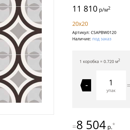
11 810
2
р/м
20x20
Артикул:
CSAPBW0120
Наличие:
под заказ
2
1 коробка =
0.720
м
-
упак
8 504
*
=
р.