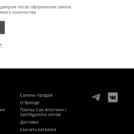
еджером после оформления заказа
имого количества
е
Салоны продаж
О бренде
ких
Плитка Сан Агостино /
Sant’Agostino оптом
Доставка
Скачать каталоги