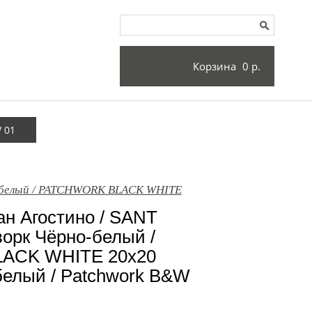
Корзина
0 р.
 01
о-белый / PATCHWORK BLACK WHITE
н Агостино / SANT
рк Чёрно-белый /
ACK WHITE 20x20
белый / Patchwork B&W