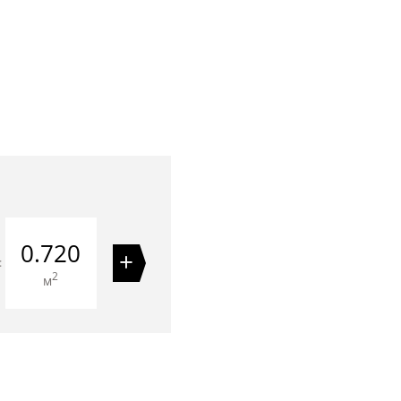
0.720
+
=
2
м