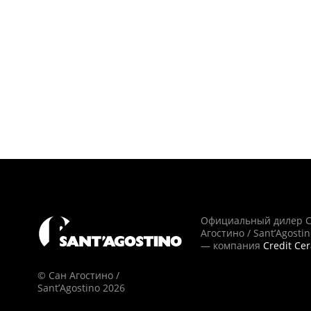
Официальный дилер 
Агостино / Sant’Agosti
— компания
Credit Ce
© Сан Агостино /
Sant’Agostino 2026