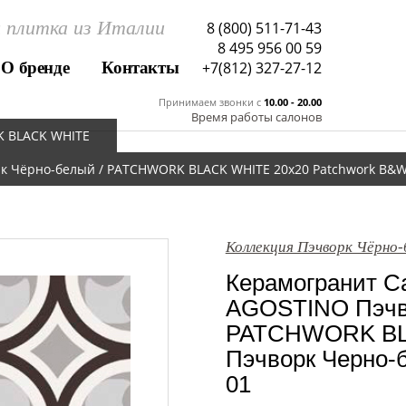
 плитка из Италии
8 (800) 511-71-43
8 495 956 00 59
О бренде
Контакты
+7(812) 327-27-12
Принимаем звонки c
10.00 - 20.00
Время работы салонов
K BLACK WHITE
к Чёрно-белый / PATCHWORK BLACK WHITE 20x20 Patchwork B&W
Коллекция Пэчворк Чёрн
Керамогранит Са
AGOSTINO Пэчво
PATCHWORK BL
Пэчворк Черно-
01