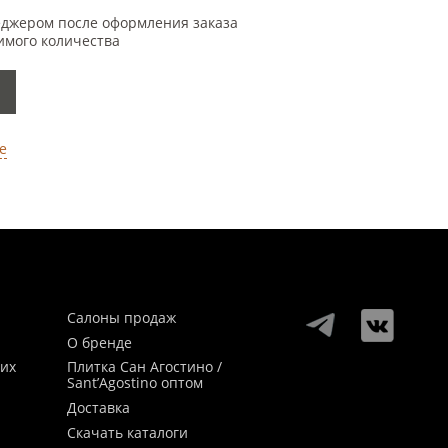
еджером после оформления заказа
имого количества
е
Салоны продаж
О бренде
ких
Плитка Сан Агостино /
Sant’Agostino оптом
Доставка
Скачать каталоги