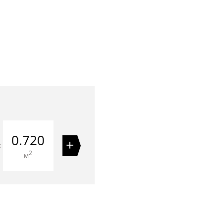
0.720
+
=
2
м