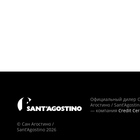
Официальный дилер 
Агостино / Sant’Agosti
— компания
Credit Ce
© Сан Агостино /
Sant’Agostino 2026