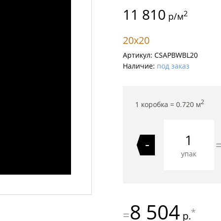
11 810
2
р/м
20x20
Артикул:
CSAPBWBL20
Наличие:
под заказ
2
1 коробка =
0.720
м
-
упак
8 504
*
=
р.