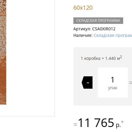
60x120
СКЛАДСКАЯ ПРОГРАММА
Артикул:
CSA0XIR012
Наличие:
Складская програ
2
1 коробка =
1.440
м
-
упак
11 765
*
=
р.