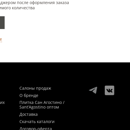
еджером после оформления заказа
имого количества
е
Салоны продаж
О бренде
ких
Плитка Сан Агостино /
Sant’Agostino оптом
Доставка
Скачать каталоги
Договор-оферта