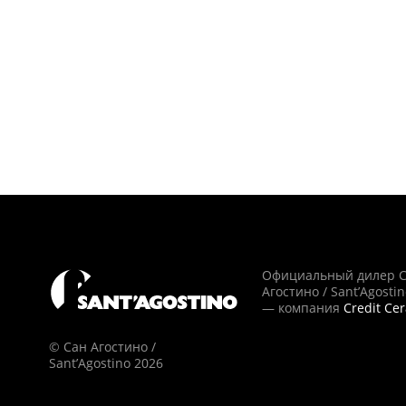
Официальный дилер 
Агостино / Sant’Agosti
— компания
Credit Ce
© Сан Агостино /
Sant’Agostino 2026