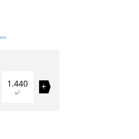
мма
1.440
+
=
2
м