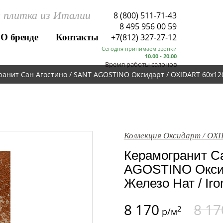
 плитка из Италии
8 (800) 511-71-43
8 495 956 00 59
О бренде
Контакты
+7(812) 327-27-12
Сегодня принимаем звонки
10.00 - 20.00
Время работы салонов
анит Сан Агостино / SANT AGOSTINO Оксидарт / OXIDART 60x120
Коллекция Оксидарт / OX
Керамогранит Са
AGOSTINO Оксид
Железо Нат / Iro
8 170
8 17
2
р/м