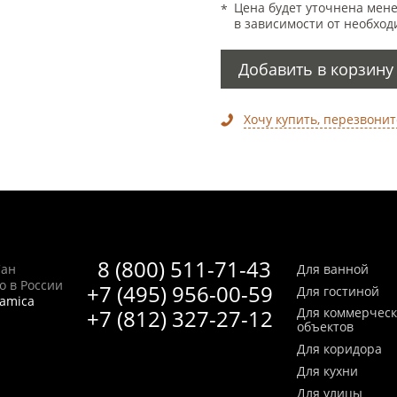
Цена будет уточнена мен
в зависимости от необход
Добавить в корзину
Хочу купить, перезвонит
8 (800) 511-71-43
Сан
Для ванной
no в России
+7 (495) 956-00-59
Для гостиной
ramica
+7 (812) 327-27-12
Для коммерчес
объектов
Для коридора
Для кухни
Для улицы