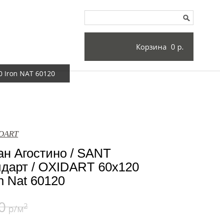
Корзина
0 р.
 Iron NAT 60120
IDART
н Агостино / SANT
арт / OXIDART 60x120
n Nat 60120
0
2
р/м