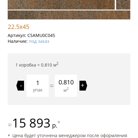
22.5x45
Артикул:
CSAMU0C045
Наличие:
под заказ
2
1 коробка =
0.810
м
0.810
=
-
+
2
упак
м
15 893
*
=
р.
Цена будет уточнена менеджером после оформления