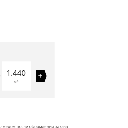
1.440
+
=
2
м
еджером после оформления заказа