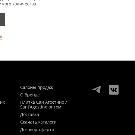
имого количества
е
Салоны продаж
О бренде
ких
Плитка Сан Агостино /
Sant’Agostino оптом
Доставка
Скачать каталоги
Договор-оферта