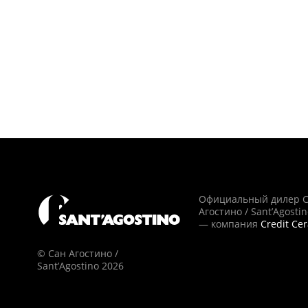
Официальный дилер 
Агостино / Sant’Agosti
— компания
Credit Ce
© Сан Агостино /
Sant’Agostino 2026