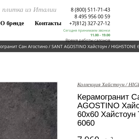
 плитка из Италии
8 (800) 511-71-43
8 495 956 00 59
О бренде
Контакты
+7(812) 327-27-12
Сегодня принимаем звонки
11.00 - 19.00
Время работы салонов
огранит Сан Агостино / SANT AGOSTINO Хайстоун / HIGHSTONE 6
Коллекция Хайстоун / HI
Керамогранит Са
AGOSTINO Хайс
60x60 Хайстоун 
6060
2