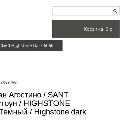
Корзина
0 р.
0x60 Highstone Dark 6060
GHSTONE
н Агостино / SANT
тоун / HIGHSTONE
Темный / Highstone dark