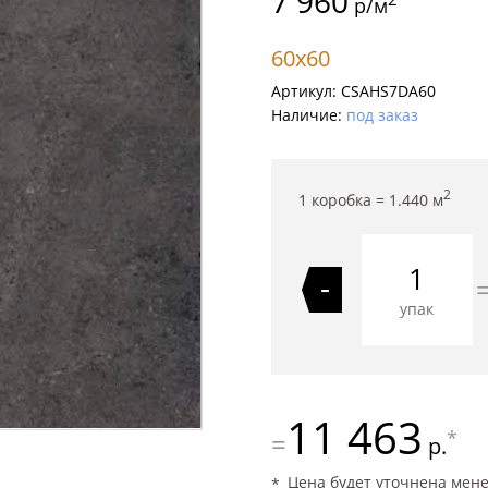
7 960
р/м
60x60
Артикул:
CSAHS7DA60
Наличие:
под заказ
2
1 коробка =
1.440
м
-
упак
11 463
*
=
р.
Цена будет уточнена мен