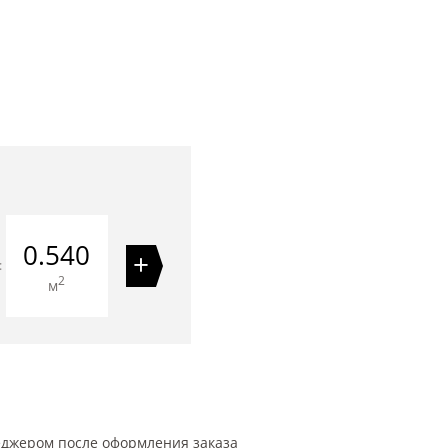
0.540
+
=
2
м
еджером после оформления заказа