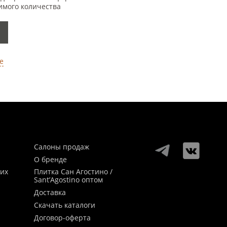
имого количества
е
Салоны продаж
О бренде
ких
Плитка Сан Агостино /
Sant’Agostino оптом
Доставка
Скачать каталоги
Договор-оферта