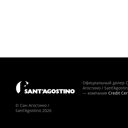
Официальный дилер 
Агостино / Sant’Agosti
— компания
Credit Ce
© Сан Агостино /
Sant’Agostino 2026