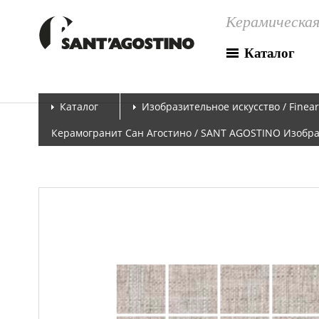
Керамическая
Каталог
Каталог
Изобразительное искусство / Finear
Керамогранит Сан Агостино / SANT AGOSTINO Изобрази