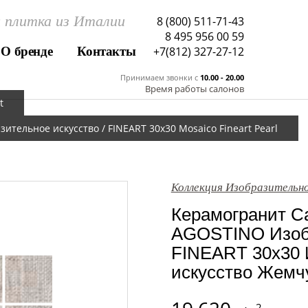
 плитка из Италии
8 (800) 511-71-43
8 495 956 00 59
О бренде
Контакты
+7(812) 327-27-12
Принимаем звонки c
10.00 - 20.00
Время работы салонов
t
тельное искусство / FINEART 30x30 Mosaico Fineart Pearl
Коллекция Изобразительное
Керамогранит Са
AGOSTINO Изобр
FINEART 30x30 
искусство Жемчуг
2