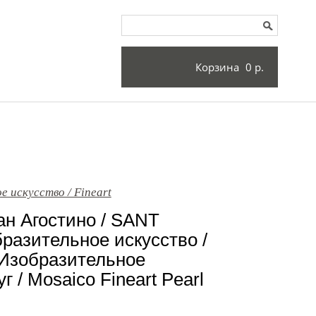
Корзина
0 р.
 искусство / Fineart
н Агостино / SANT
азительное искусство /
Изобразительное
 / Mosaico Fineart Pearl