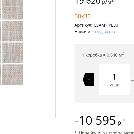
19 620
р/м
30x30
Артикул:
CSAMFIPE30
Наличие:
под заказ
2
1 коробка =
0.540
м
-
упак
10 595
*
=
р.
Цена будет уточнена мен