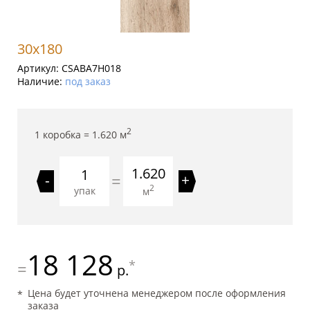
30x180
Артикул:
CSABA7H018
Наличие:
под заказ
2
1 коробка =
1.620
м
1.620
=
-
+
2
упак
м
18 128
*
=
р.
Цена будет уточнена менеджером после оформления
заказа