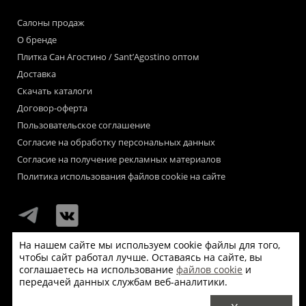
Салоны продаж
О бренде
Плитка Сан Агостино / Sant’Agostino оптом
Доставка
Скачать каталоги
Договор-оферта
Пользовательское соглашение
Согласие на обработку персональных данных
Согласие на получение рекламных материалов
Политика использования файлов cookie на сайте
На нашем сайте мы используем cookie файлы для того,
чтобы сайт работал лучше. Оставаясь на сайте, вы
Мы используем файлы «cookie» для функционирования сайта.
соглашаетесь на использование
файлов cookie
и
Если Вас это не устраивает, пожалуйста, покиньте сайт.
передачей данных службам веб-аналитики.
© Сан Агостино / Sant’Agostino 2026