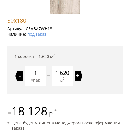
30x180
Артикул:
CSABA7WH18
Наличие:
под заказ
2
1 коробка =
1.620
м
1.620
=
-
+
2
упак
м
18 128
*
=
р.
Цена будет уточнена менеджером после оформления
заказа