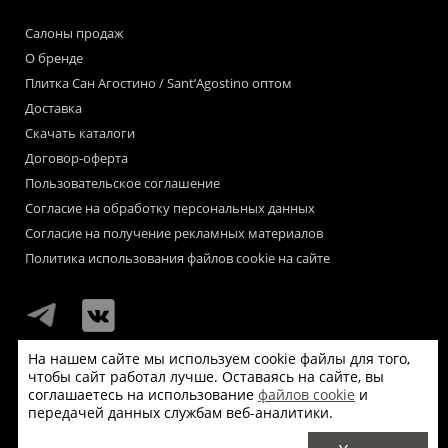
Салоны продаж
О бренде
Плитка Сан Агостино / Sant’Agostino оптом
Доставка
Скачать каталоги
Договор-оферта
Пользовательское соглашение
Согласие на обработку персональных данных
Согласие на получение рекламных материалов
Политика использования файлов cookie на сайте
На нашем сайте мы используем cookie файлы для того,
чтобы сайт работал лучше. Оставаясь на сайте, вы
Мы используем файлы «cookie» для функционирования сайта.
соглашаетесь на использование
файлов cookie
и
Если Вас это не устраивает, пожалуйста, покиньте сайт.
передачей данных службам веб-аналитики.
© Сан Агостино / Sant’Agostino 2026