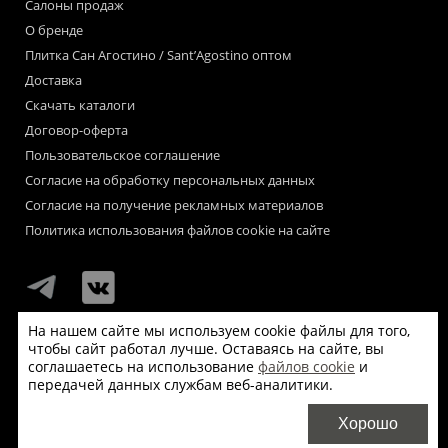
Салоны продаж
О бренде
Плитка Сан Агостино / Sant’Agostino оптом
Доставка
Скачать каталоги
Договор-оферта
Пользовательское соглашение
Согласие на обработку персональных данных
Согласие на получение рекламных материалов
Политика использования файлов cookie на сайте
На нашем сайте мы используем cookie файлы для того,
чтобы сайт работал лучше. Оставаясь на сайте, вы
Мы используем файлы «cookie» для функционирования сайта.
соглашаетесь на использование
файлов cookie
и
Если Вас это не устраивает, пожалуйста, покиньте сайт.
передачей данных службам веб-аналитики.
© Сан Агостино / Sant’Agostino 2026
Хорошо