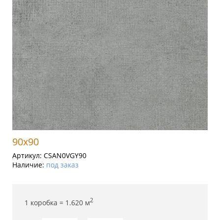
90x90
Артикул:
CSAN0VGY90
Наличие:
под заказ
2
1 коробка =
1.620
м