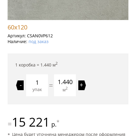
60x120
Артикул:
CSAN0VP612
Наличие:
под заказ
2
1 коробка =
1.440
м
1.440
=
-
+
2
упак
м
15 221
*
=
р.
Цена будет уточнена менеджером после оформления