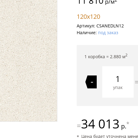
11 810
р/м
120x120
Артикул:
CSANEDLN12
Наличие:
под заказ
2
1 коробка =
2.880
м
-
упак
34 013
*
=
р.
Цена будет уточнена мен