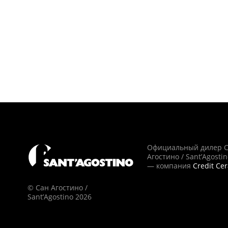
Официальный дилер 
Агостино / Sant’Agosti
— компания
Credit Ce
© Сан Агостино /
Sant’Agostino 2026