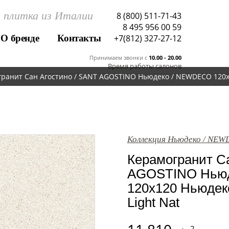
 плитка из Италии
8 (800) 511-71-43
8 495 956 00 59
О бренде
Контакты
+7(812) 327-27-12
Принимаем звонки c
10.00 - 20.00
Время работы салонов
ранит Сан Агостино / SANT AGOSTINO Ньюдеко / NEWDECO 120x
Коллекция Ньюдеко / NE
Керамогранит Са
AGOSTINO Нью
120x120 Ньюдек
Light Nat
2