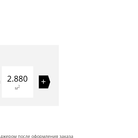
2.880
+
=
2
м
еджером после оформления заказа