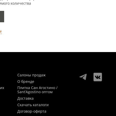
имого количества
е
Салоны продаж
О бренде
ких
Плитка Сан Агостино /
Sant’Agostino оптом
Доставка
Скачать каталоги
Договор-оферта