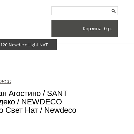
Корзина
0 р.
120 Newdeco Light NAT
WDECO
н Агостино / SANT
деко / NEWDECO
о Свет Нат / Newdeco