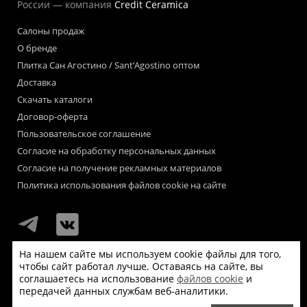
России — компания
Credit Ceramica
Салоны продаж
О бренде
Плитка Сан Агостино / Sant’Agostino оптом
Доставка
Скачать каталоги
Договор-оферта
Пользовательское соглашение
Согласие на обработку персональных данных
Согласие на получение рекламных материалов
Политика использования файлов cookie на сайте
На нашем сайте мы используем cookie файлы для того,
чтобы сайт работал лучше. Оставаясь на сайте, вы
Мы используем файлы «cookie» для функционирования сайта.
соглашаетесь на использование
файлов cookie
и
Если Вас это не устраивает, пожалуйста, покиньте сайт.
передачей данных службам веб-аналитики.
© Сан Агостино / Sant’Agostino 2026