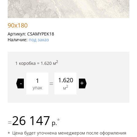
90x180
Артикул:
CSAMYPEK18
Наличие:
под заказ
2
1 коробка =
1.620
м
1.620
=
-
+
2
упак
м
26 147
*
=
р.
Цена будет уточнена менеджером после оформления