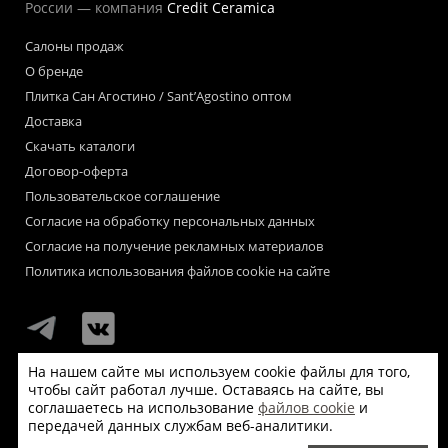
России — компания
Credit Ceramica
Салоны продаж
О бренде
Плитка Сан Агостино / Sant’Agostino оптом
Доставка
Скачать каталоги
Договор-оферта
Пользовательское соглашение
Согласие на обработку персональных данных
Согласие на получение рекламных материалов
Политика использования файлов cookie на сайте
На нашем сайте мы используем cookie файлы для того,
чтобы сайт работал лучше. Оставаясь на сайте, вы
Мы используем файлы «cookie» для функционирования сайта.
соглашаетесь на использование
файлов cookie
и
Если Вас это не устраивает, пожалуйста, покиньте сайт.
передачей данных службам веб-аналитики.
© Сан Агостино / Sant’Agostino 2026