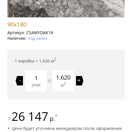
90x180
Артикул:
CSAMYDAK18
Наличие:
под заказ
2
1 коробка =
1.620
м
1.620
=
-
+
2
упак
м
26 147
*
=
р.
Цена будет уточнена менеджером после оформления