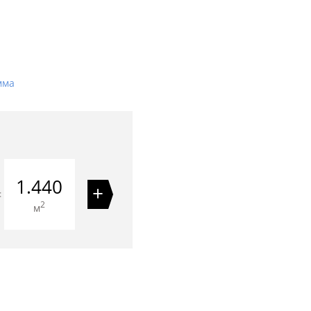
мма
1.440
+
=
2
м