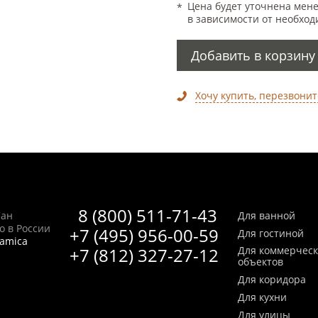
Цена будет уточнена мен
в зависимости от необход
Добавить в корзину
Хочу купить, перезвонит
8 (800) 511-71-43
Сан
Для ванной
no в России
+7 (495) 956-00-59
Для гостиной
ramica
+7 (812) 327-27-12
Для коммерчес
объектов
Для коридора
Для кухни
Для улицы