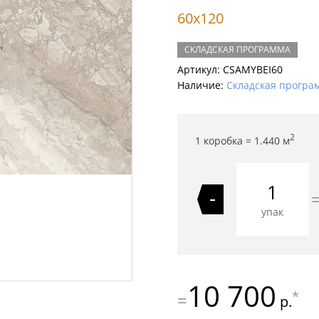
60x120
СКЛАДСКАЯ ПРОГРАММА
Артикул:
CSAMYBEI60
Наличие:
Складская програ
2
1 коробка =
1.440
м
-
упак
10 700
*
=
р.