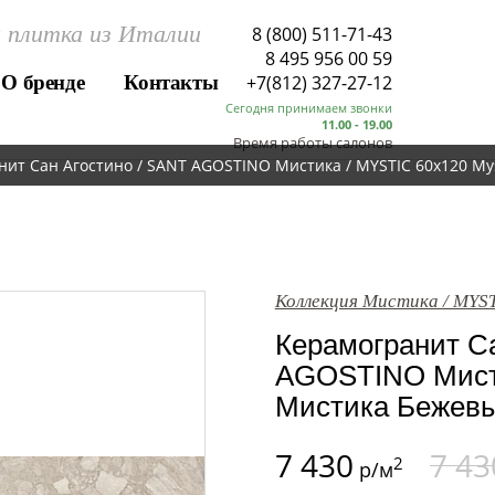
 плитка из Италии
8 (800) 511-71-43
8 495 956 00 59
О бренде
Контакты
+7(812) 327-27-12
Сегодня принимаем звонки
11.00 - 19.00
Время работы салонов
ит Сан Агостино / SANT AGOSTINO Мистика / MYSTIC 60x120 Mys
Коллекция Мистика / MYS
Керамогранит Са
AGOSTINO Мисти
Мистика Бежевый
7 430
7 43
2
р/м