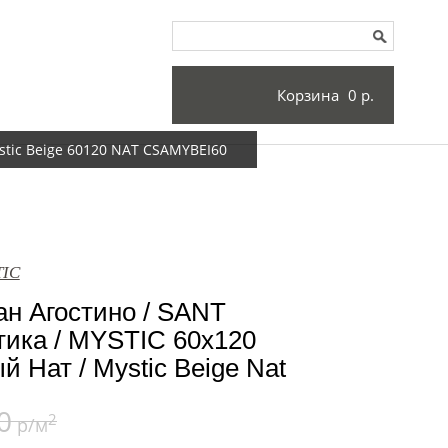
Корзина
0 р.
tic Beige 60120 NAT CSAMYBEI60
TIC
н Агостино / SANT
ка / MYSTIC 60x120
 Нат / Mystic Beige Nat
0
2
р/м