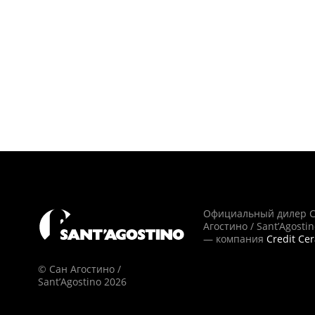
Официальный дилер 
Агостино / Sant’Agosti
— компания
Credit Ce
© Сан Агостино /
Sant’Agostino 2026