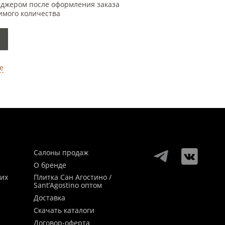
еджером после оформления заказа
имого количества
е
Салоны продаж
О бренде
ких
Плитка Сан Агостино /
Sant’Agostino оптом
Доставка
Скачать каталоги
Договор-оферта