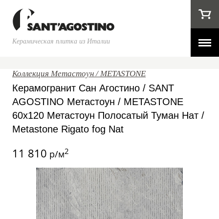
Керамическая плитка из Италии
Коллекция Метастоун / METASTONE
Керамогранит Сан Агостино / SANT
AGOSTINO Метастоун / METASTONE
60x120 Метастоун Полосатый Туман Нат /
Metastone Rigato fog Nat
11 810
2
р/м