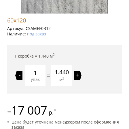
60x120
Артикул:
CSAMEF0R12
Наличие:
под заказ
2
1 коробка =
1.440
м
1.440
=
-
+
2
упак
м
17 007
*
=
р.
Цена будет уточнена менеджером после оформления
заказа