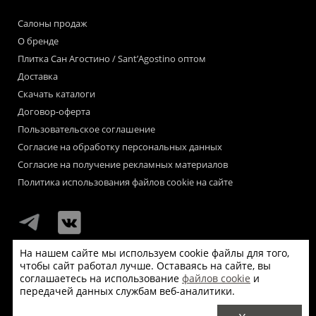
Салоны продаж
О бренде
Плитка Сан Агостино / Sant’Agostino оптом
Доставка
Скачать каталоги
Договор-оферта
Пользовательское соглашение
Согласие на обработку персональных данных
Согласие на получение рекламных материалов
Политика использования файлов cookie на сайте
На нашем сайте мы используем cookie файлы для того,
чтобы сайт работал лучше. Оставаясь на сайте, вы
Мы используем файлы «cookie» для функционирования сайта.
соглашаетесь на использование
файлов cookie
и
Если Вас это не устраивает, пожалуйста, покиньте сайт.
передачей данных службам веб-аналитики.
© Сан Агостино / Sant’Agostino 2026