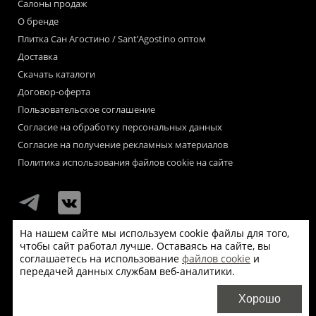
Салоны продаж
О бренде
Плитка Сан Агостино / Sant’Agostino оптом
Доставка
Скачать каталоги
Договор-оферта
Пользовательское соглашение
Согласие на обработку персональных данных
Согласие на получение рекламных материалов
Политика использования файлов cookie на сайте
На нашем сайте мы используем cookie файлы для того,
чтобы сайт работал лучше. Оставаясь на сайте, вы
Мы используем файлы «cookie» для функционирования сайта.
соглашаетесь на использование
файлов cookie
и
Если Вас это не устраивает, пожалуйста, покиньте сайт.
передачей данных службам веб-аналитики.
© Сан Агостино / Sant’Agostino 2026
Хорошо