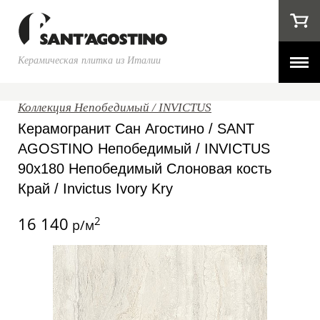
Керамическая плитка из Италии
Коллекция Непобедимый / INVICTUS
Керамогранит Сан Агостино / SANT
AGOSTINO Непобедимый / INVICTUS
90x180 Непобедимый Слоновая кость
Край / Invictus Ivory Kry
16 140
2
р/м