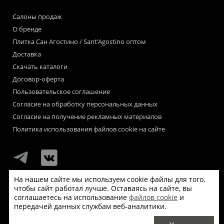
Салоны продаж
О бренде
Плитка Сан Агостино / Sant’Agostino оптом
Доставка
Скачать каталоги
Договор-оферта
Пользовательское соглашение
Согласие на обработку персональных данных
Согласие на получение рекламных материалов
Политика использования файлов cookie на сайте
На нашем сайте мы используем cookie файлы для того,
чтобы сайт работал лучше. Оставаясь на сайте, вы
Мы используем файлы «cookie» для функционирования сайта.
соглашаетесь на использование
файлов cookie
и
Если Вас это не устраивает, пожалуйста, покиньте сайт.
передачей данных службам веб-аналитики.
© Сан Агостино / Sant’Agostino 2026