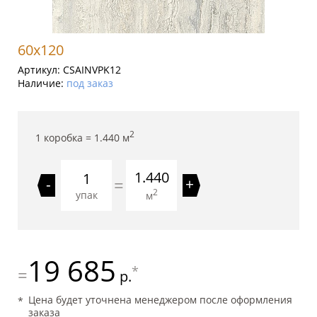
60x120
Артикул:
CSAINVPK12
Наличие:
под заказ
2
1 коробка =
1.440
м
1.440
=
-
+
2
упак
м
19 685
*
=
р.
Цена будет уточнена менеджером после оформления
заказа