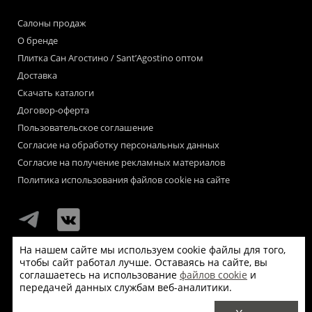
Салоны продаж
О бренде
Плитка Сан Агостино / Sant’Agostino оптом
Доставка
Скачать каталоги
Договор-оферта
Пользовательское соглашение
Согласие на обработку персональных данных
Согласие на получение рекламных материалов
Политика использования файлов cookie на сайте
На нашем сайте мы используем cookie файлы для того,
чтобы сайт работал лучше. Оставаясь на сайте, вы
Мы используем файлы «cookie» для функционирования сайта.
соглашаетесь на использование
файлов cookie
и
Если Вас это не устраивает, пожалуйста, покиньте сайт.
передачей данных службам веб-аналитики.
© Сан Агостино / Sant’Agostino 2026