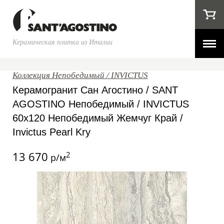
Керамическая плитка из Италии
Коллекция Непобедимый / INVICTUS
Керамогранит Сан Агостино / SANT
AGOSTINO Непобедимый / INVICTUS
60x120 Непобедимый Жемчуг Край /
Invictus Pearl Kry
13 670
2
р/м