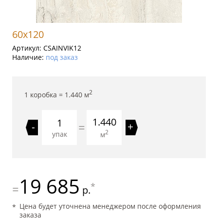
60x120
Артикул:
CSAINVIK12
Наличие:
под заказ
2
1 коробка =
1.440
м
1.440
=
-
+
2
упак
м
19 685
*
=
р.
Цена будет уточнена менеджером после оформления
заказа