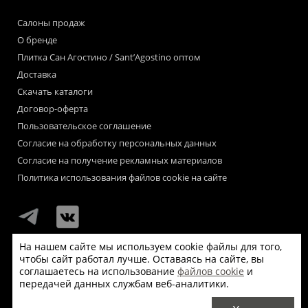
Салоны продаж
О бренде
Плитка Сан Агостино / Sant’Agostino оптом
Доставка
Скачать каталоги
Договор-оферта
Пользовательское соглашение
Согласие на обработку персональных данных
Согласие на получение рекламных материалов
Политика использования файлов cookie на сайте
На нашем сайте мы используем cookie файлы для того,
чтобы сайт работал лучше. Оставаясь на сайте, вы
Мы используем файлы «cookie» для функционирования сайта.
соглашаетесь на использование
файлов cookie
и
Если Вас это не устраивает, пожалуйста, покиньте сайт.
передачей данных службам веб-аналитики.
© Сан Агостино / Sant’Agostino 2026