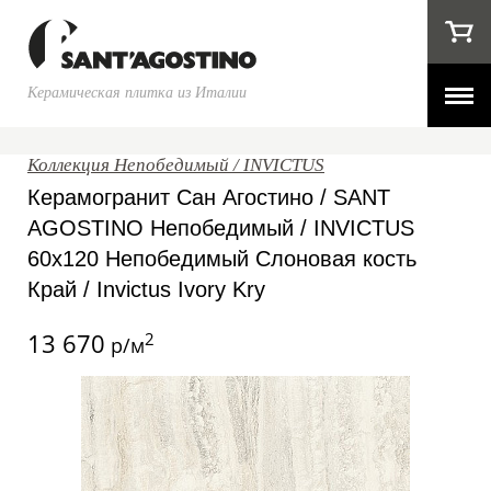
Керамическая плитка из Италии
Коллекция Непобедимый / INVICTUS
Керамогранит Сан Агостино / SANT
AGOSTINO Непобедимый / INVICTUS
60x120 Непобедимый Слоновая кость
Край / Invictus Ivory Kry
13 670
2
р/м