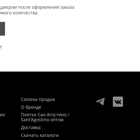
еджером после оформления заказа
имого количества
е
Салоны продаж
О бренде
ких
Плитка Сан Агостино /
Sant’Agostino оптом
Доставка
Скачать каталоги