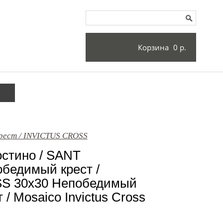
Корзина
0 р.
рест / INVICTUS CROSS
остино / SANT
бедимый крест /
S 30x30 Непобедимый
/ Mosaico Invictus Cross