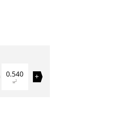
0.540
+
=
2
м