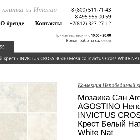
 плитка из Италии
8 (800) 511-71-43
8 495 956 00 59
О бренде
Контакты
+7(812) 327-27-12
Принимаем звонки c
10.00 - 20.00
Время работы салонов
SS
рест / INVICTUS CROSS 30x30 Mosaico Invictus Cross White NAT
Коллекция Непобедимый к
Мозаика Сан Аг
AGOSTINO Непо
INVICTUS CROS
Крест Белый Нат 
White Nat