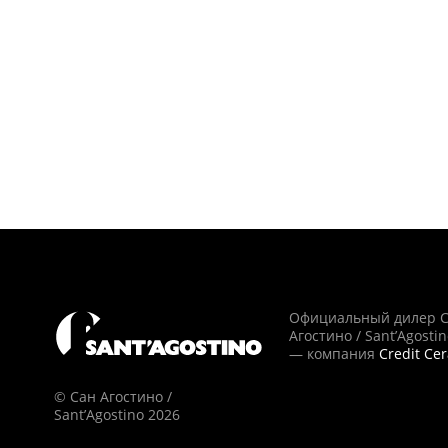
Официальный дилер 
Агостино / Sant’Agosti
— компания
Credit Ce
© Сан Агостино /
Sant’Agostino 2026