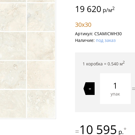
19 620
2
р/м
30x30
Артикул:
CSAMICWH30
Наличие:
под заказ
2
1 коробка =
0.540
м
-
упак
10 595
*
=
р.