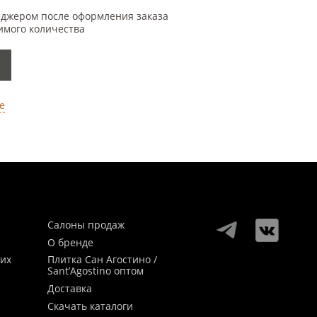
еджером после оформления заказа
имого количества
е
Салоны продаж
О бренде
ких
Плитка Сан Агостино /
Sant’Agostino оптом
Доставка
Скачать каталоги