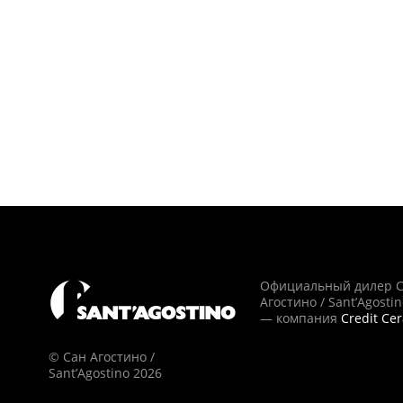
Официальный дилер 
Агостино / Sant’Agosti
— компания
Credit Ce
© Сан Агостино /
Sant’Agostino 2026