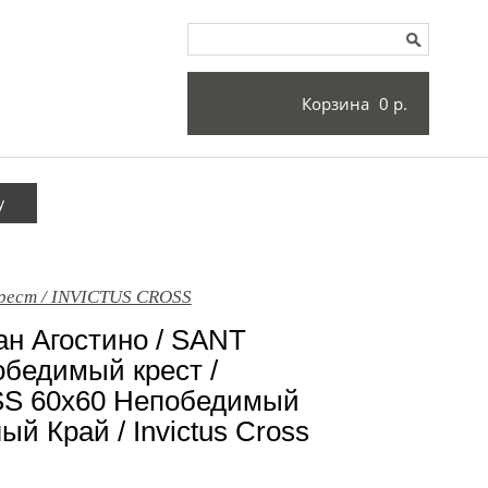
Корзина
0 р.
y
рест / INVICTUS CROSS
н Агостино / SANT
бедимый крест /
S 60x60 Непобедимый
й Край / Invictus Cross