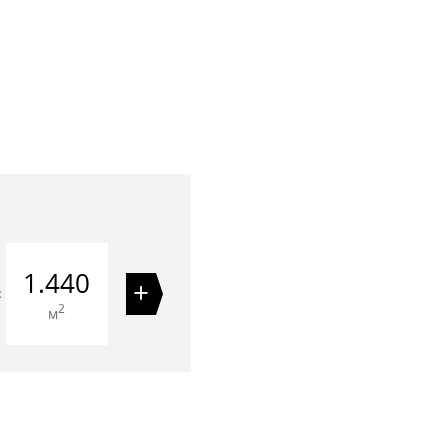
1.440
+
=
2
м