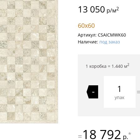
13 050
2
р/м
60x60
Артикул:
CSAICMWK60
Наличие:
под заказ
2
1 коробка =
1.440
м
-
упак
18 792
*
=
р.