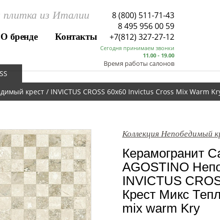
 плитка из Италии
8 (800) 511-71-43
8 495 956 00 59
О бренде
Контакты
+7(812) 327-27-12
Сегодня принимаем звонки
11.00 - 19.00
Время работы салонов
SS
имый крест / INVICTUS CROSS 60x60 Invictus Cross Mix Warm Kr
Коллекция Непобедимый к
Керамогранит Са
AGOSTINO Непо
INVICTUS CROS
Крест Микс Теплы
mix warm Kry