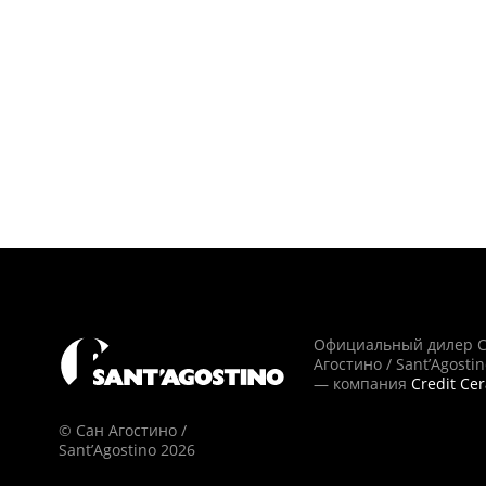
Официальный дилер 
Агостино / Sant’Agosti
— компания
Credit Ce
© Сан Агостино /
Sant’Agostino 2026