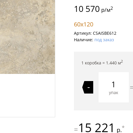
10 570
2
р/м
60x120
Артикул:
CSAISBE612
Наличие:
под заказ
2
1 коробка =
1.440
м
-
упак
15 221
*
=
р.