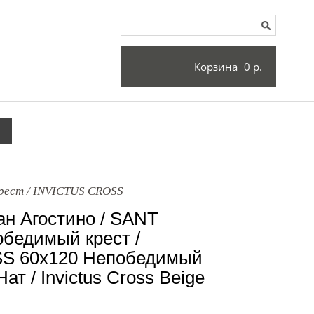
Корзина
0 р.
рест / INVICTUS CROSS
н Агостино / SANT
бедимый крест /
S 60x120 Непобедимый
т / Invictus Cross Beige