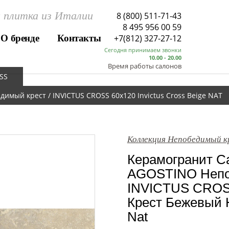
 плитка из Италии
8 (800) 511-71-43
8 495 956 00 59
О бренде
Контакты
+7(812) 327-27-12
Сегодня принимаем звонки
10.00 - 20.00
Время работы салонов
SS
мый крест / INVICTUS CROSS 60x120 Invictus Cross Beige NAT
Коллекция Непобедимый к
Керамогранит Са
AGOSTINO Непо
INVICTUS CROS
Крест Бежевый На
Nat