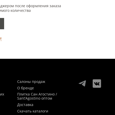
еджером после оформления заказа
имого количества
е
Салоны продаж
О бренде
ких
Плитка Сан Агостино /
Sant’Agostino оптом
Доставка
Скачать каталоги