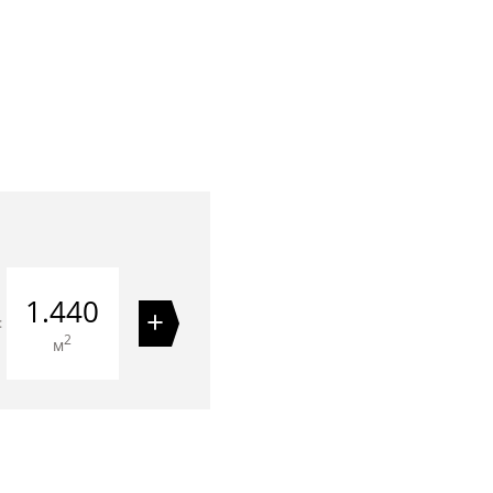
1.440
+
=
2
м