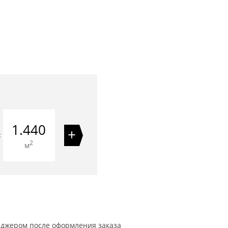
1.440
+
=
2
м
еджером после оформления заказа