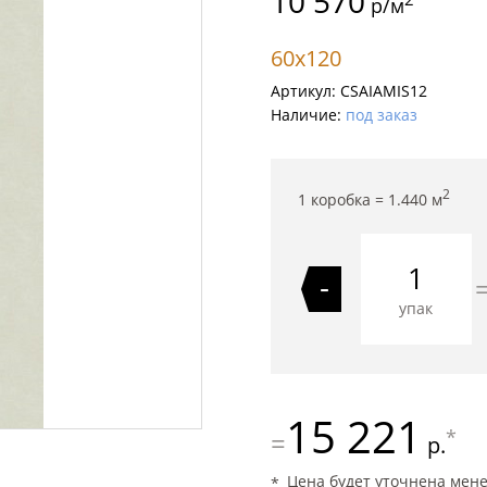
10 570
р/м
60x120
Артикул:
CSAIAMIS12
Наличие:
под заказ
2
1 коробка =
1.440
м
-
упак
15 221
*
=
р.
Цена будет уточнена мен