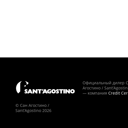
Официальный дилер 
Агостино / Sant’Agosti
— компания
Credit Ce
© Сан Агостино /
Sant’Agostino 2026