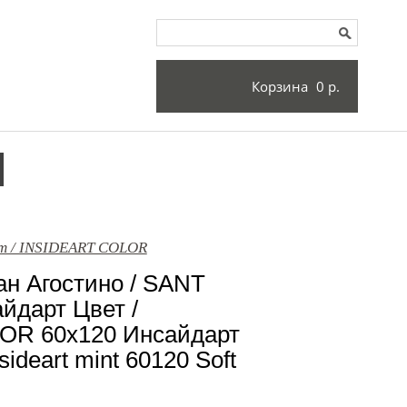
Корзина
0 р.
т / INSIDEART COLOR
н Агостино / SANT
дарт Цвет /
OR 60x120 Инсайдарт
sideart mint 60120 Soft