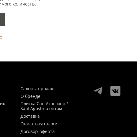
имого количества
е
Салоны продаж
О бренде
ких
Плитка Сан Агостино /
Sant’Agostino оптом
Доставка
Скачать каталоги
Договор-оферта