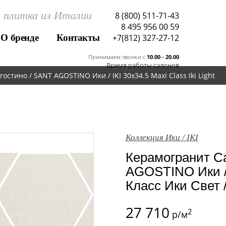
 плитка из Италии
8 (800) 511-71-43
8 495 956 00 59
О бренде
Контакты
+7(812) 327-27-12
Принимаем звонки c
10.00 - 20.00
Время работы салонов
стино / SANT AGOSTINO Ики / IKI 30x34.5 Maxi Class Iki Light
Коллекция Ики / IKI
Керамогранит Са
AGOSTINO Ики / 
Класс Ики Свет / 
27 710
2
р/м