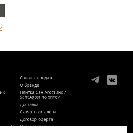
е
Салоны продаж
О бренде
ких
Плитка Сан Агостино /
Sant’Agostino оптом
Доставка
Скачать каталоги
Договор-оферта
Пользовательское
заикой
соглашение