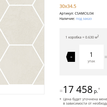
30x34.5
Артикул:
CSAMCILI34
Наличие:
под заказ
2
1 коробка =
0.630
м
-
упак
17 458
*
=
р.
Цена будет уточнена мен
в зависимости от необход