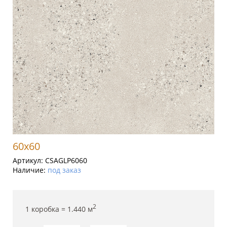
60x60
Артикул:
CSAGLP6060
Наличие:
под заказ
2
1 коробка =
1.440
м