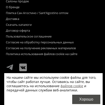
Салоны продаж
О бренде
Плитка Сан Агостино / Sant’Agostino оптом
Доставка
Скачать каталоги
Договор-оферта
Пользовательское соглашение
Согласие на обработку персональных данных
Согласие на получение рекламных материалов
Политика использования файлов cookie на сайте
На нашем сайте мы используем cookie файлы для того,
чтобы сайт работал лучше. Оставаясь на сайте, вы
Мы используем файлы «cookie» для функционирования сайта.
соглашаетесь на использование
файлов cookie
и
Если Вас это не устраивает, пожалуйста, покиньте сайт.
передачей данных службам веб-аналитики.
© Сан Агостино / Sant’Agostino 2026
Хорошо