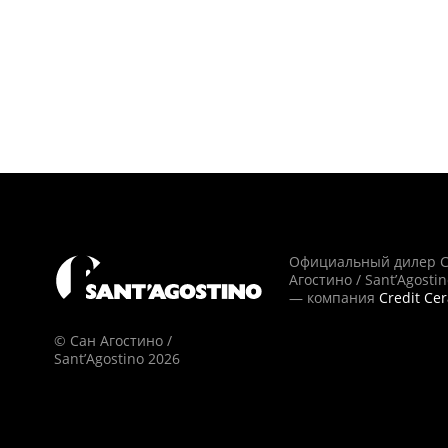
Официальный дилер 
Агостино / Sant’Agosti
— компания
Credit Ce
© Сан Агостино /
Sant’Agostino 2026