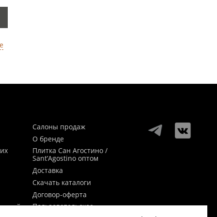
е
Салоны продаж
О бренде
ких
Плитка Сан Агостино /
Sant’Agostino оптом
Доставка
Скачать каталоги
Договор-оферта
Пользовательское
заикой
соглашение