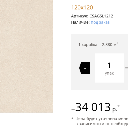
120x120
Артикул:
CSAGSL1212
Наличие:
под заказ
2
1 коробка =
2.880
м
-
упак
34 013
*
=
р.
Цена будет уточнена мен
в зависимости от необход