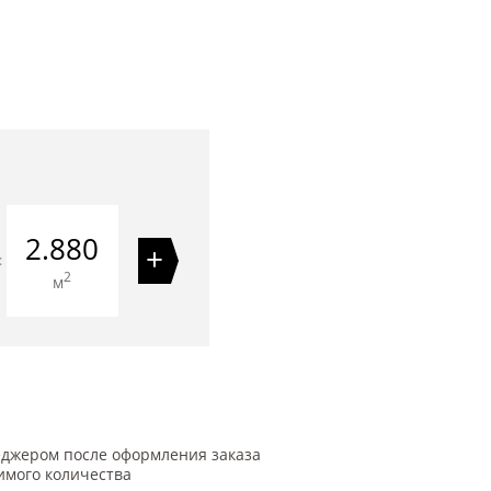
2.880
+
=
2
м
еджером после оформления заказа
имого количества