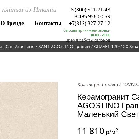
 плитка из Италии
8 (800) 511-71-43
8 495 956 00 59
О бренде
Контакты
+7(812) 327-27-12
Сегодня принимаем звонки
10.00 - 20.00
Время работы салонов
т Сан Агостино / SANT AGOSTINO Гравий / GRAVEL 120x120 Small
Коллекция Гравий / GRAVE
Керамогранит Са
AGOSTINO Грави
Маленький Свет Н
11 810
2
р/м