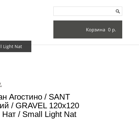
Корзина
0 р.
 Light Nat
L
н Агостино / SANT
й / GRAVEL 120x120
ат / Small Light Nat