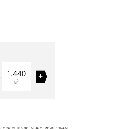
1.440
+
=
2
м
еджером после оформления заказа