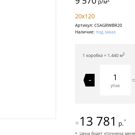
9 570
р/м
20x120
Артикул:
CSAGRWBR20
Наличие:
под заказ
2
1 коробка =
1.440
м
-
упак
13 781
*
=
р.
Цена будет уточнена мен