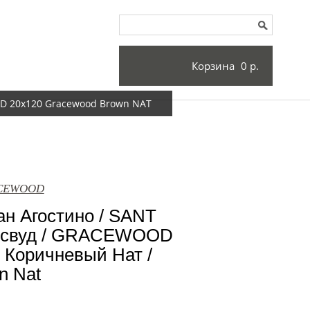
Корзина
0 р.
D 20x120 Gracewood Brown NAT
RACEWOOD
н Агостино / SANT
йсвуд / GRACEWOOD
 Коричневый Нат /
n Nat