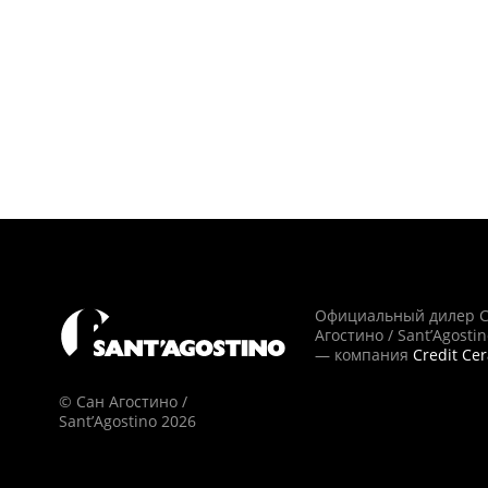
Официальный дилер 
Агостино / Sant’Agosti
— компания
Credit Ce
© Сан Агостино /
Sant’Agostino 2026