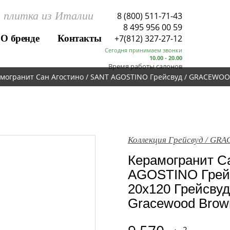
 плитка из Италии
8 (800) 511-71-43
8 495 956 00 59
О бренде
Контакты
+7(812) 327-27-12
Сегодня принимаем звонки
10.00 - 20.00
Время работы салонов
могранит Сан Агостино / SANT AGOSTINO Грейсвуд / GRACEWOO
Коллекция Грейсвуд / G
Керамогранит Са
AGOSTINO Гре
20x120 Грейсвуд
Gracewood Brow
2