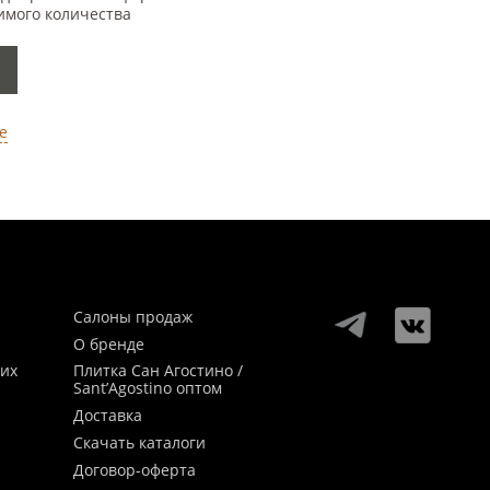
имого количества
е
Салоны продаж
О бренде
ких
Плитка Сан Агостино /
Sant’Agostino оптом
Доставка
Скачать каталоги
Договор-оферта