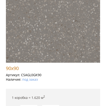
90x90
Артикул:
CSAGL0GK90
Наличие:
под заказ
2
1 коробка =
1.620
м