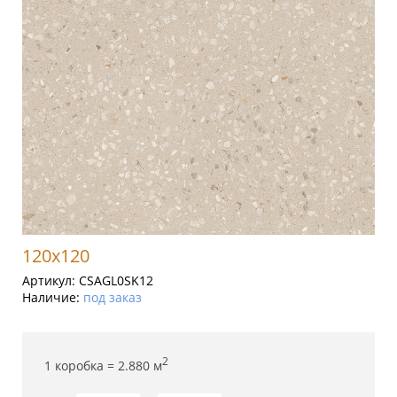
120x120
Артикул:
CSAGL0SK12
Наличие:
под заказ
2
1 коробка =
2.880
м