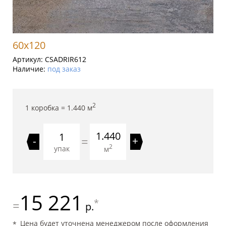
60x120
Артикул:
CSADRIR612
Наличие:
под заказ
2
1 коробка =
1.440
м
1.440
=
-
+
2
упак
м
15 221
*
=
р.
Цена будет уточнена менеджером после оформления