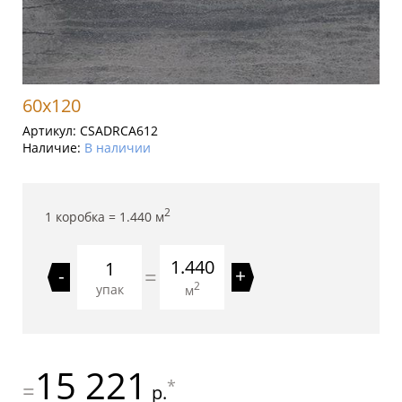
60x120
Артикул:
CSADRCA612
Наличие:
В наличии
2
1 коробка =
1.440
м
1.440
=
-
+
2
упак
м
15 221
*
=
р.