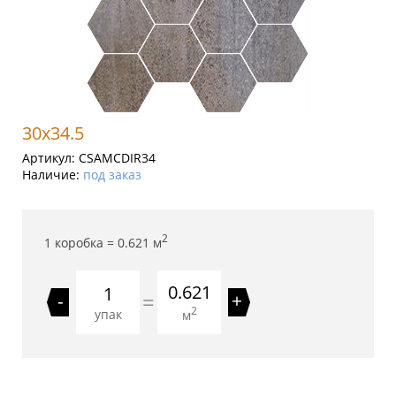
30x34.5
Артикул:
CSAMCDIR34
Наличие:
под заказ
2
1 коробка =
0.621
м
0.621
=
-
+
2
упак
м