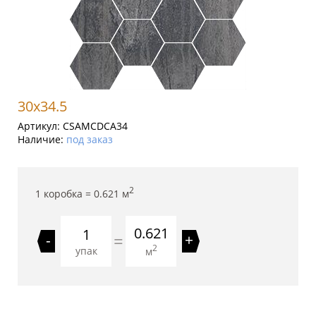
30x34.5
Артикул:
CSAMCDCA34
Наличие:
под заказ
2
1 коробка =
0.621
м
0.621
=
-
+
2
упак
м