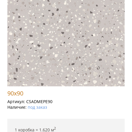
90x90
Артикул:
CSADMEPE90
Наличие:
под заказ
2
1 коробка =
1.620
м