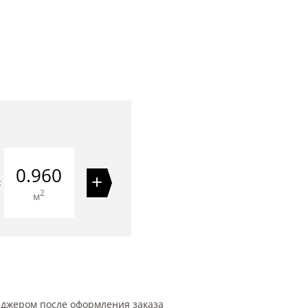
0.960
+
=
2
м
еджером после оформления заказа