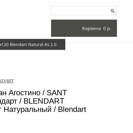
Корзина
0 р.
20 Blendart Natural As 2.0
ENDART
н Агостино / SANT
дарт / BLENDART
 Натуральный / Blendart