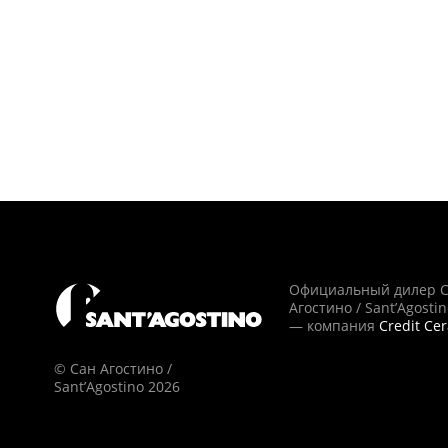
Официальный дилер 
Агостино / Sant’Agosti
— компания
Credit Ce
© Сан Агостино /
Sant’Agostino 2026