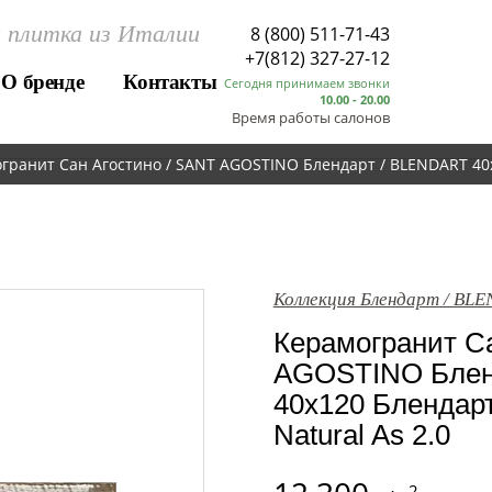
 плитка из Италии
8 (800) 511-71-43
+7(812) 327-27-12
О бренде
Контакты
Сегодня принимаем звонки
10.00 - 20.00
Время работы салонов
гранит Сан Агостино / SANT AGOSTINO Блендарт / BLENDART 40x1
Коллекция Блендарт / BL
Керамогранит Са
AGOSTINO Блен
40x120 Блендарт
Natural As 2.0
2