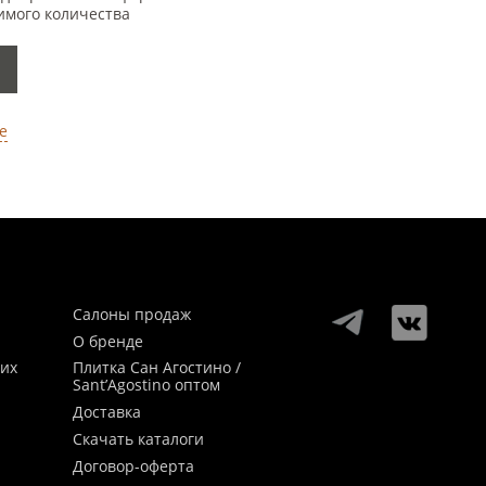
имого количества
е
Салоны продаж
О бренде
ких
Плитка Сан Агостино /
Sant’Agostino оптом
Доставка
Скачать каталоги
Договор-оферта