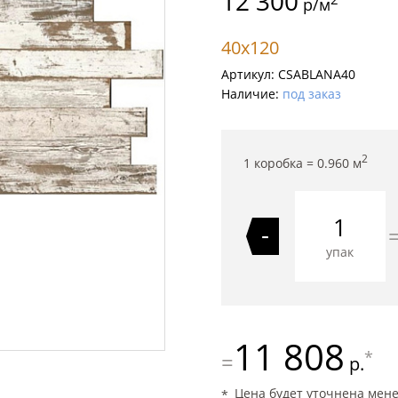
12 300
р/м
40x120
Артикул:
CSABLANA40
Наличие:
под заказ
2
1 коробка =
0.960
м
-
упак
11 808
*
=
р.
Цена будет уточнена мен