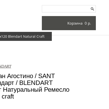
Корзина
0 р.
20 Blendart Natural Craft
ENDART
н Агостино / SANT
дарт / BLENDART
т Натуральный Ремесло
 craft