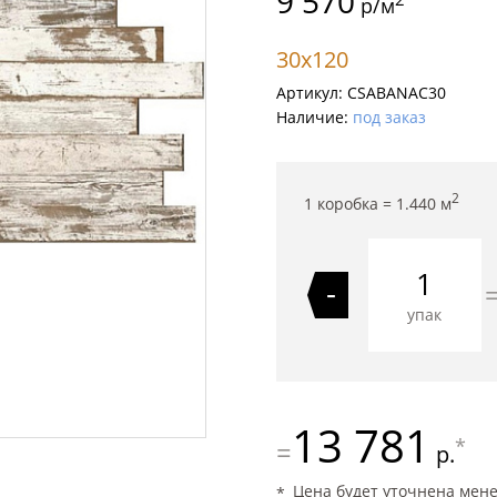
9 570
р/м
30x120
Артикул:
CSABANAC30
Наличие:
под заказ
2
1 коробка =
1.440
м
-
упак
13 781
*
=
р.
Цена будет уточнена мен