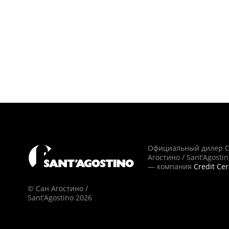
Официальный дилер 
Агостино / Sant’Agosti
— компания
Credit Ce
© Сан Агостино /
Sant’Agostino 2026