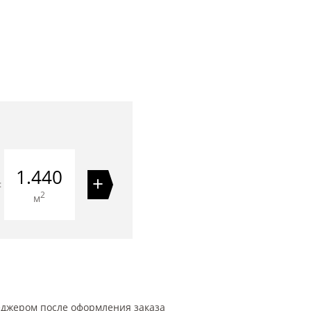
1.440
+
=
2
м
еджером после оформления заказа