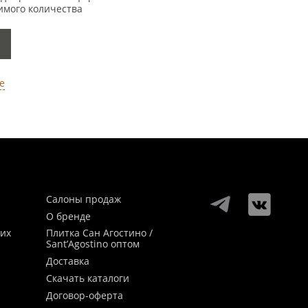
имого количества
е
Салоны продаж
О бренде
ких
Плитка Сан Агостино /
Sant’Agostino оптом
Доставка
Скачать каталоги
Договор-оферта