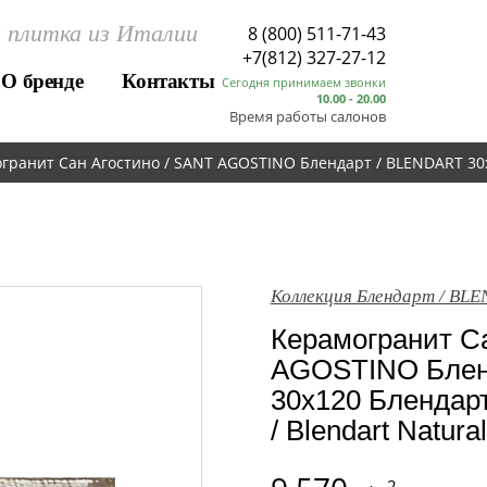
 плитка из Италии
8 (800) 511-71-43
+7(812) 327-27-12
О бренде
Контакты
Сегодня принимаем звонки
10.00 - 20.00
Время работы салонов
гранит Сан Агостино / SANT AGOSTINO Блендарт / BLENDART 30x1
Коллекция Блендарт / BL
Керамогранит Са
AGOSTINO Блен
30x120 Блендар
/ Blendart Natural
2