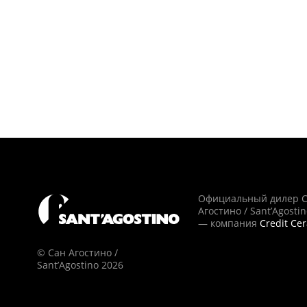
Официальный дилер 
Агостино / Sant’Agosti
— компания
Credit Ce
© Сан Агостино /
Sant’Agostino 2026