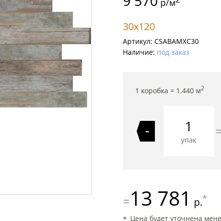
9 570
р/м
30x120
Артикул:
CSABAMXC30
Наличие:
под заказ
2
1 коробка =
1.440
м
-
упак
13 781
*
=
р.
Цена будет уточнена мен