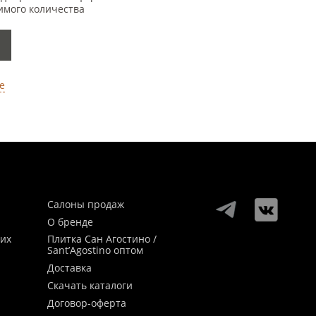
имого количества
е
Салоны продаж
О бренде
ких
Плитка Сан Агостино /
Sant’Agostino оптом
Доставка
Скачать каталоги
Договор-оферта