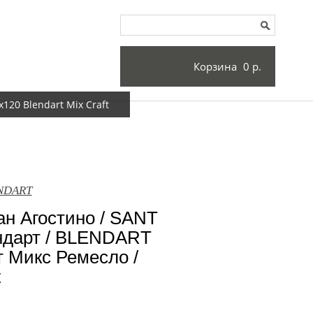
Корзина
0 р.
20 Blendart Mix Craft
ENDART
н Агостино / SANT
дарт / BLENDART
 Микс Ремесло /
t