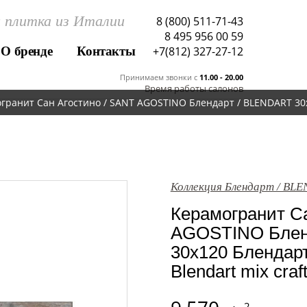
 плитка из Италии
8 (800) 511-71-43
8 495 956 00 59
О бренде
Контакты
+7(812) 327-27-12
Принимаем звонки c
11.00 - 20.00
Время работы салонов
гранит Сан Агостино / SANT AGOSTINO Блендарт / BLENDART 30x1
Коллекция Блендарт / BL
Керамогранит Са
AGOSTINO Блен
30x120 Блендарт
Blendart mix craf
2