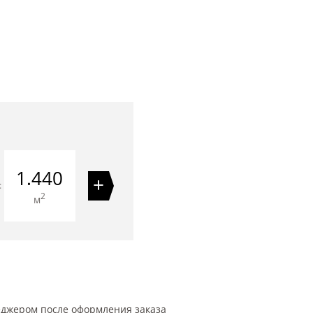
1.440
+
=
2
м
еджером после оформления заказа