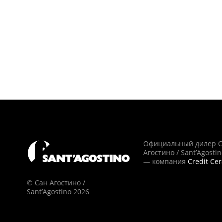
Официальный дилер 
Агостино / Sant’Agosti
— компания
Credit Ce
© Сан Агостино /
Sant’Agostino 2026