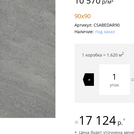
10 570
р/м
90x90
Артикул:
CSABEDAR90
Наличие:
под заказ
2
1 коробка =
1.620
м
-
упак
17 124
*
=
р.
Цена будет уточнена мен