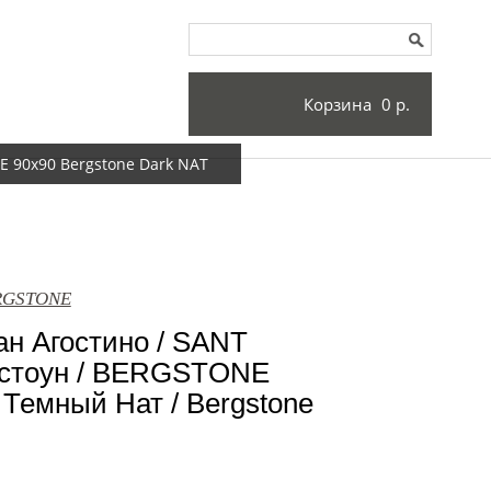
Корзина
0 р.
 90x90 Bergstone Dark NAT
ERGSTONE
н Агостино / SANT
стоун / BERGSTONE
 Темный Нат / Bergstone