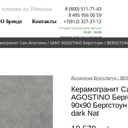
 плитка из Италии
8 (800) 511-71-43
8 495 956 00 59
О бренде
Контакты
+7(812) 327-27-12
Сегодня принимаем звонки
10.00 - 20.00
Время работы салонов
могранит Сан Агостино / SANT AGOSTINO Бергстоун / BERGSTONE
Коллекция Бергстоун / B
Керамогранит Са
AGOSTINO Берг
90x90 Бергстоун
dark Nat
2