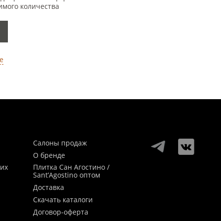
имого количества
е
Салоны продаж
О бренде
ких
Плитка Сан Агостино /
Sant’Agostino оптом
Доставка
Скачать каталоги
Договор-оферта