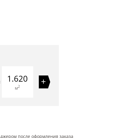
1.620
+
=
2
м
еджером после оформления заказа