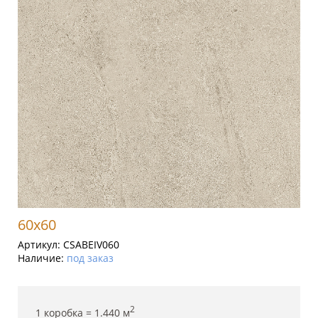
60x60
Артикул:
CSABEIV060
Наличие:
под заказ
2
1 коробка =
1.440
м