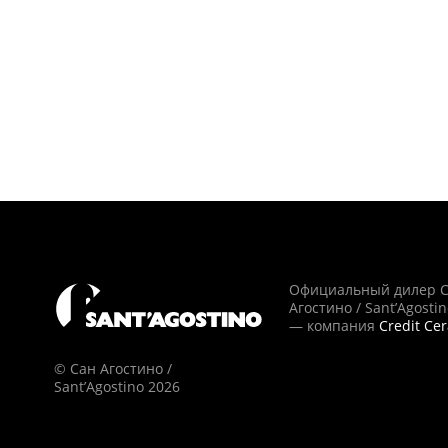
Официальный дилер 
Агостино / Sant’Agosti
— компания
Credit Ce
© Сан Агостино /
Sant’Agostino 2026