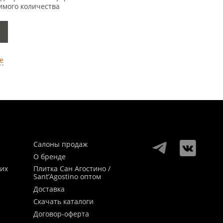
имого количества
е
Салоны продаж
О бренде
ких
Плитка Сан Агостино /
Sant’Agostino оптом
Доставка
Скачать каталоги
Договор-оферта