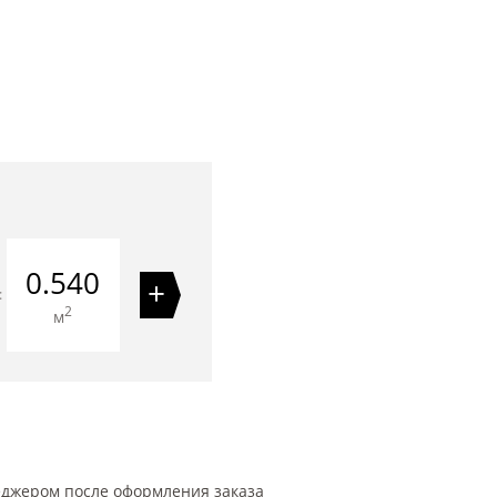
0.540
+
=
2
м
еджером после оформления заказа