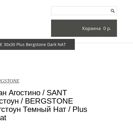
Корзина
0 р.
 30x30 Plus Bergstone Dark NAT
ERGSTONE
н Агостино / SANT
стоун / BERGSTONE
стоун Темный Нат / Plus
at