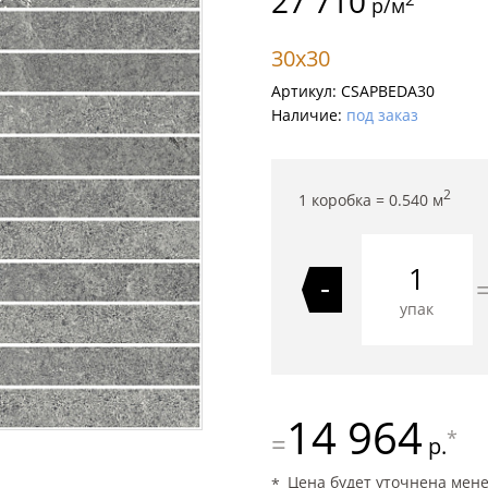
27 710
р/м
30x30
Артикул:
CSAPBEDA30
Наличие:
под заказ
2
1 коробка =
0.540
м
-
упак
14 964
*
=
р.
Цена будет уточнена мен