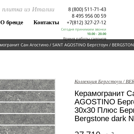
 плитка из Италии
8 (800) 511-71-43
8 495 956 00 59
О бренде
Контакты
+7(812) 327-27-12
Сегодня принимаем звонки
10.00 - 20.00
Время работы салонов
могранит Сан Агостино / SANT AGOSTINO Бергстоун / BERGSTONE
Коллекция Бергстоун / B
Керамогранит Са
AGOSTINO Берг
30x30 Плюс Берг
Bergstone dark N
2